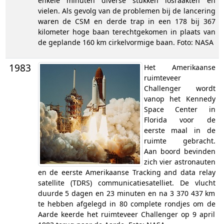
enkele minuten diverse stukken losraakten en
vielen. Als gevolg van de problemen bij de lancering
waren de CSM en derde trap in een 178 bij 367
kilometer hoge baan terechtgekomen in plaats van
de geplande 160 km cirkelvormige baan. Foto: NASA
1983
Het Amerikaanse
ruimteveer
Challenger wordt
vanop het Kennedy
Space Center in
Florida voor de
eerste maal in de
ruimte gebracht.
Aan boord bevinden
zich vier astronauten
en de eerste Amerikaanse Tracking and data relay
satellite (TDRS) communicatiesatelliet. De vlucht
duurde 5 dagen en 23 minuten en na 3 370 437 km
te hebben afgelegd in 80 complete rondjes om de
Aarde keerde het ruimteveer Challenger op 9 april