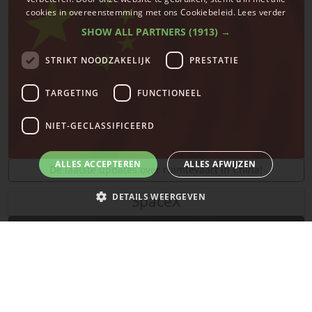
cookies in overeenstemming met ons Cookiebeleid.
Lees verder
SHOW ALL PARTNERS
(1913) →
STRIKT NOODZAKELIJK
PRESTATIE
TARGETING
FUNCTIONEEL
NIET-GECLASSIFICEERD
ALLES ACCEPTEREN
ALLES AFWIJZEN
De laatste updates over ruimtevaart in China!
DETAILS WEERGEVEN
SpaceX
Strikt noodzakelijk
Prestatie
Targeting
Functioneel
Niet-geclassificeerd
Strikt noodzakelijke cookies maken de kernfunctionaliteiten van de
website mogelijk, zoals gebruikersaanmelding en accountbeheer. De