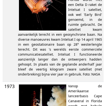
een Delta D raket de
Intelsat I satelliet,
ook wel 'Early Bird'
genoemd, in de
ruimte gebracht. De
satelliet kwam
aanvankelijk terecht in een geosynchrone baan. Na
diverse manoeuvres kwam Intelsat I op 14 april 1965
in een geostationaire baan op 28° westerlengte
terecht. Dit was 's werelds eerste commerciële
communicatiesatelliet. Intelsat I functioneerde
aanzienlijk langer dan de ontwerpers hadden
gehoopt. In plaats van de geplande anderhalf jaar
bleef de veertig kilogram zware satelliet (met
onderbreking) bijna vier jaar in gebruik. Foto: NASA
1973
Vanop de
Amerikaanse
lanceerbasis Cape
Canaveral in Florida
wordt met behulp