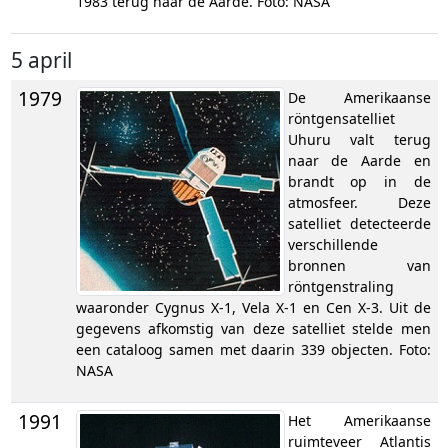
1983 terug naar de Aarde. Foto: NASA
5 april
1979
De Amerikaanse
röntgensatelliet
Uhuru valt terug
naar de Aarde en
brandt op in de
atmosfeer. Deze
satelliet detecteerde
verschillende
bronnen van
röntgenstraling
waaronder Cygnus X-1, Vela X-1 en Cen X-3. Uit de
gegevens afkomstig van deze satelliet stelde men
een cataloog samen met daarin 339 objecten. Foto:
NASA
1991
Het Amerikaanse
ruimteveer Atlantis