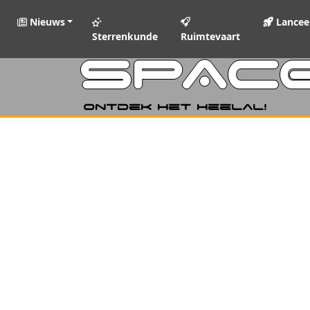
Nieuws
Lancee
Sterrenkunde
Ruimtevaart
SPAC
Ontdek het heelal!