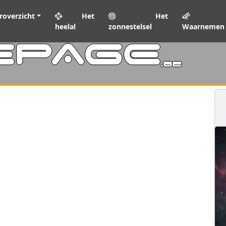
roverzicht
Het
Het
heelal
zonnestelsel
Waarnemen
EPAGE
.be