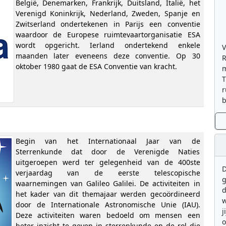
België, Denemarken, Frankrijk, Duitsland, Italië, het
Verenigd Koninkrijk, Nederland, Zweden, Spanje en
Zwitserland ondertekenen in Parijs een conventie
waardoor de Europese ruimtevaartorganisatie ESA
wordt opgericht. Ierland ondertekend enkele
V
maanden later eveneens deze conventie. Op 30
R
oktober 1980 gaat de ESA Conventie van kracht.
m
T
r
b
Begin van het Internationaal Jaar van de
Sterrenkunde dat door de Verenigde Naties
uitgeroepen werd ter gelegenheid van de 400ste
D
verjaardag van de eerste telescopische
g
waarnemingen van Galileo Galilei. De activiteiten in
d
het kader van dit themajaar werden gecoördineerd
w
door de Internationale Astronomische Unie (IAU).
j
Deze activiteiten waren bedoeld om mensen een
beter inzicht te geven in sterrenkunde en de rol die