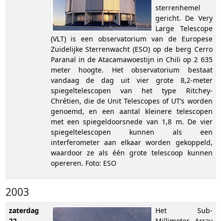
sterrenhemel
gericht. De Very
Large Telescope
(VLT) is een observatorium van de Europese
Zuidelijke Sterrenwacht (ESO) op de berg Cerro
Paranal in de Atacamawoestijn in Chili op 2 635
meter hoogte. Het observatorium bestaat
vandaag de dag uit vier grote 8,2-meter
spiegeltelescopen van het type Ritchey-
Chrétien, die de Unit Telescopes of UT’s worden
genoemd, en een aantal kleinere telescopen
met een spiegeldoorsnede van 1,8 m. De vier
spiegeltelescopen kunnen als een
interferometer aan elkaar worden gekoppeld,
waardoor ze als één grote telescoop kunnen
opereren. Foto: ESO
2003
zaterdag
Het Sub-
22
Millimeter Array