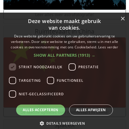
Leer alles over astrofotografie!
×
Deze website maakt gebruik
van cookies.
Ruimtevaart in China
Deze website gebruikt cookies om uw gebruikerservaring te
verbeteren. Door onze website te gebruiken, stemt u in met alle
cookies in overeenstemming met ons Cookiebeleid.
Lees verder
SHOW ALL PARTNERS
(1913) →
STRIKT NOODZAKELIJK
PRESTATIE
TARGETING
FUNCTIONEEL
NIET-GECLASSIFICEERD
ALLES ACCEPTEREN
ALLES AFWIJZEN
De laatste updates over ruimtevaart in China!
DETAILS WEERGEVEN
SpaceX