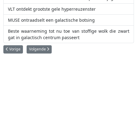
VLT ontdekt grootste gele hyperreuzenster
MUSE ontraadselt een galactische botsing
Beste waarneming tot nu toe van stoffige wolk die zwart
gat in galactisch centrum passeert
Vorig artikel: Nieuwe Gaia data onthult zeldzame lenzen, clusterkernen 
Volgende artikel: Eerste resultaten van ESO-telescopen over
Vorige
Volgende