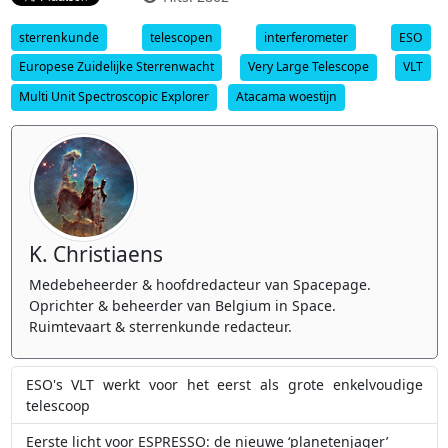
sterrenkunde
telescopen
interferometer
ESO
Europese Zuidelijke Sterrenwacht
Very Large Telescope
VLT
Multi Unit Spectroscopic Explorer
Atacama woestijn
K. Christiaens
Medebeheerder & hoofdredacteur van Spacepage.
Oprichter & beheerder van Belgium in Space.
Ruimtevaart & sterrenkunde redacteur.
ESO's VLT werkt voor het eerst als grote enkelvoudige
telescoop
Eerste licht voor ESPRESSO: de nieuwe ‘planetenjager’