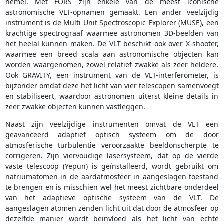
hemel. Met FORS zijn enkele van de meest iconische
astronomische VLT-opnamen gemaakt. Een ander veelzijdig
instrument is de Multi Unit Spectroscopic Explorer (MUSE), een
krachtige spectrograaf waarmee astronomen 3D-beelden van
het heelal kunnen maken. De VLT beschikt ook over X-shooter,
waarmee een breed scala aan astronomische objecten kan
worden waargenomen, zowel relatief zwakke als zeer heldere.
Ook GRAVITY, een instrument van de VLT-interferometer, is
bijzonder omdat deze het licht van vier telescopen samenvoegt
en stabiliseert, waardoor astronomen uiterst kleine details in
zeer zwakke objecten kunnen vastleggen.
Naast zijn veelzijdige instrumenten omvat de VLT een
geavanceerd adaptief optisch systeem om de door
atmosferische turbulentie veroorzaakte beeldonscherpte te
corrigeren. Zijn viervoudige lasersysteem, dat op de vierde
vaste telescoop (Yepun) is geïnstalleerd, wordt gebruikt om
natriumatomen in de aardatmosfeer in aangeslagen toestand
te brengen en is misschien wel het meest zichtbare onderdeel
van het adaptieve optische systeem van de VLT. De
aangeslagen atomen zenden licht uit dat door de atmosfeer op
dezelfde manier wordt beïnvloed als het licht van echte