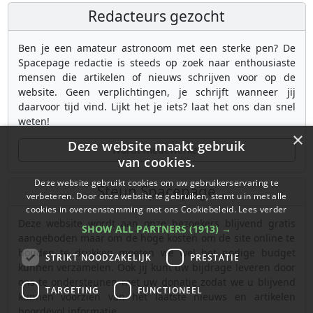
Redacteurs gezocht
Ben je een amateur astronoom met een sterke pen? De
Spacepage redactie is steeds op zoek naar enthousiaste
mensen die artikelen of nieuws schrijven voor op de
website. Geen verplichtingen, je schrijft wanneer jij
daarvoor tijd vind. Lijkt het je iets? laat het ons dan snel
weten!
×
Deze website maakt gebruik
Wordt medewerker
van cookies.
Deze website gebruikt cookies om uw gebruikerservaring te
Steun Spacepage
verbeteren. Door onze website te gebruiken, stemt u in met alle
cookies in overeenstemming met ons Cookiebeleid.
Lees verder
Deze website wordt aan onze bezoekers blijvend gratis
SHOW ALL PARTNERS
(1913) →
aangeboden maar om de hoge kosten om de site online te
houden te drukken moeten we wel het nodige budget
STRIKT NOODZAKELIJK
PRESTATIE
kunnen verzamelen. Ook jij kunt uw bijdrage leveren door
ons te ondersteunen met uw donatie zodat we u blijvend
TARGETING
FUNCTIONEEL
kunnen voorzien van het laatste nieuws en artikelen
boordevol informatie.