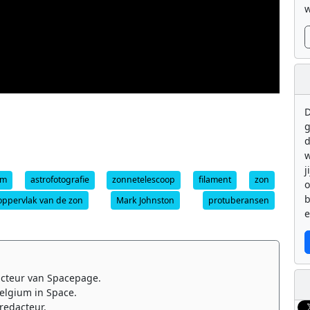
w
D
g
d
w
j
am
astrofotografie
zonnetelescoop
filament
zon
b
oppervlak van de zon
Mark Johnston
protuberansen
e
cteur van Spacepage.
elgium in Space.
redacteur.