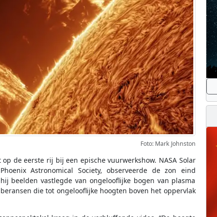
Foto: Mark Johnston
 op de eerste rij bij een epische vuurwerkshow. NASA Solar
Phoenix Astronomical Society, observeerde de zon eind
hij beelden vastlegde van ongelooflijke bogen van plasma
uberansen die tot ongelooflijke hoogten boven het oppervlak