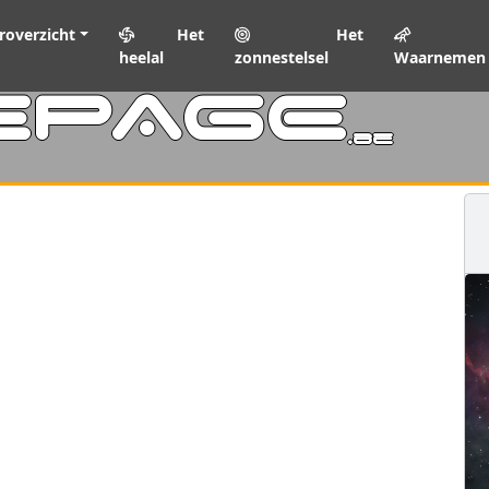
roverzicht
Het
Het
heelal
zonnestelsel
Waarnemen
EPAGE
.be