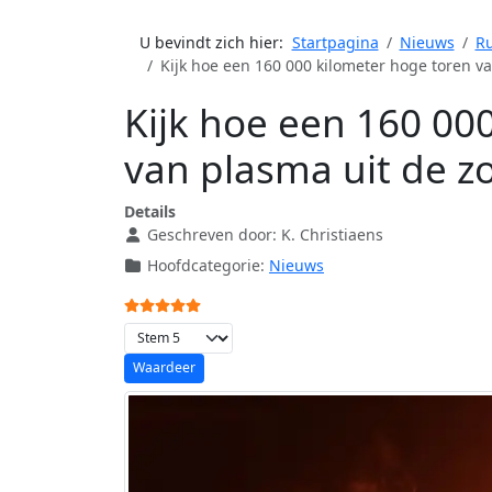
U bevindt zich hier:
Startpagina
Nieuws
R
Kijk hoe een 160 000 kilometer hoge toren va
Kijk hoe een 160 00
van plasma uit de zo
Details
Geschreven door:
K. Christiaens
Hoofdcategorie:
Nieuws
Gebruikerswaardering:
5
/
5
Voeg waardering toe