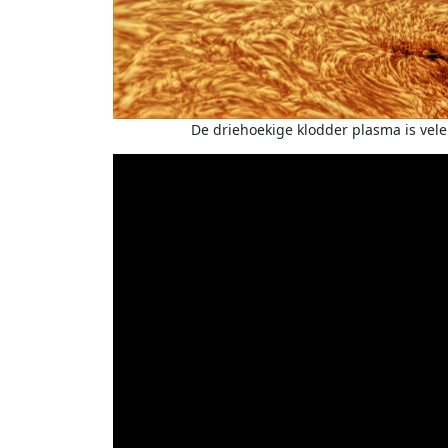
De driehoekige klodder plasma is vele