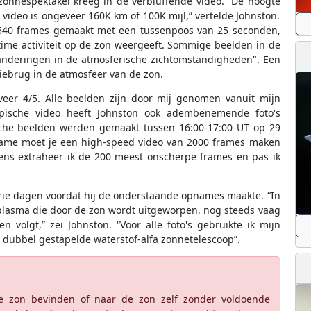
zonnespektakel kreeg in de verbluffende video. “De hoogte
video is ongeveer 160K km of 100K mijl,” vertelde Johnston.
n 540 frames gemaakt met een tussenpoos van 25 seconden,
time activiteit op de zon weergeeft. Sommige beelden in de
eranderingen in de atmosferische zichtomstandigheden". Een
iebrug in de atmosfeer van de zon.
eer 4/5. Alle beelden zijn door mij genomen vanuit mijn
 epische video heeft Johnston ook adembenemende foto's
ische beelden werden gemaakt tussen 16:00-17:00 UT op 29
opname moet je een high-speed video van 2000 frames maken
gens extraheer ik de 200 meest onscherpe frames en pas ik
rie dagen voordat hij de onderstaande opnames maakte. “In
 plasma die door de zon wordt uitgeworpen, nog steeds vaag
 volgt,” zei Johnston. “Voor alle foto's gebruikte ik mijn
 dubbel gestapelde waterstof-alfa zonnetelescoop”.
 de zon bevinden of naar de zon zelf zonder voldoende