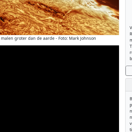
V
R
 malen groter dan de aarde - Foto: Mark Johnson
m
T
r
b
B
p
n
n
v
t