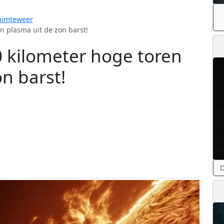
uimteweer
n plasma uit de zon barst!
0 kilometer hoge toren
n barst!
D