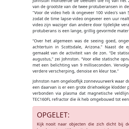
Johnston monteerde de beelden die hij van het 
van de grootste van de twee protuberansen in de 
"Voor de video heb ik ongeveer 100 video's va
zodat de time lapse-video ongeveer een uur real
video zijn waziger dan andere door tijdelijke v
protuberans is een lange, grillig gevormde mater
“Over het algemeen was de seeing goed, ongev
achtertuin in Scottsdale, Arizona.” Naast de
gemaakt van de activiteit van de zon. “De stat
augustus,” zei Johnston. “Voor elke statische 
met een belichting van 9 milliseconden. Vervol
verdere verscherping, denoise en kleur toe.”
Johnston nam ongelooflijk zonnevuurwerk waar d
een daarvan is er een grote driehoekige klodder
verbonden via plasma dat magnetische veldlijnen
TEC160FL refractor die ik heb omgebouwd tot een
OPGELET:
Kijk nooit naar objecten die zich dicht bij