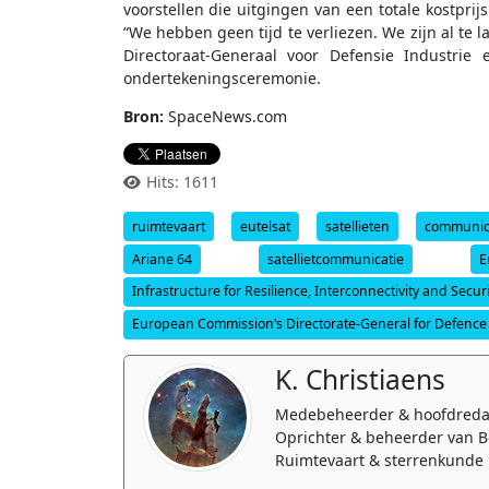
voorstellen die uitgingen van een totale kostprij
“We hebben geen tijd te verliezen. We zijn al te 
Directoraat-Generaal voor Defensie Industrie
ondertekeningsceremonie.
Bron:
SpaceNews.com
Hits: 1611
ruimtevaart
eutelsat
satellieten
communic
Ariane 64
satellietcommunicatie
E
Infrastructure for Resilience, Interconnectivity and Securit
European Commission’s Directorate-General for Defence
K. Christiaens
Medebeheerder & hoofdreda
Oprichter & beheerder van B
Ruimtevaart & sterrenkunde 