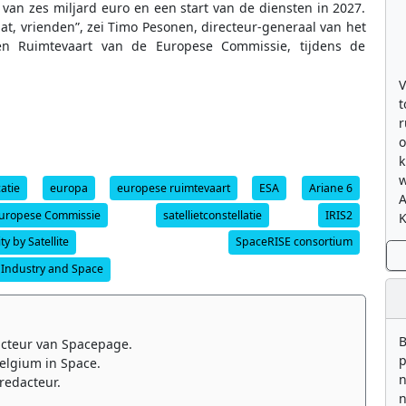
s van zes miljard euro en een start van de diensten in 2027.
laat, vrienden”, zei Timo Pesonen, directeur-generaal van het
 en Ruimtevaart van de Europese Commissie, tijdens de
V
t
r
o
k
w
atie
europa
europese ruimtevaart
ESA
Ariane 6
uropese Commissie
satellietconstellatie
IRIS2
K
y by Satellite
SpaceRISE consortium
 Industry and Space
B
cteur van Spacepage.
p
elgium in Space.
n
redacteur.
n