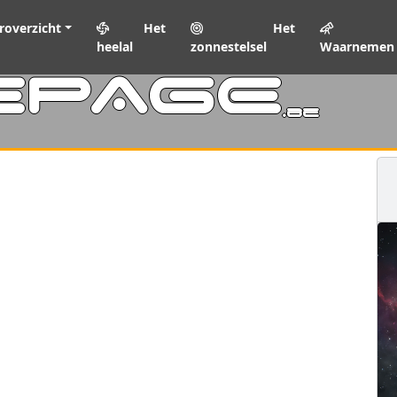
roverzicht
Het
Het
heelal
zonnestelsel
Waarnemen
EPAGE
.be