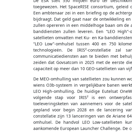
De ESA stelt 550 miljoen euro ter beschikkin
toegewezen. Het SpaceRISE consortium, geleid do
Een ambtenaar zei in een briefing op de achterg
bijdraagt. Dat geld gaat naar de ontwikkeling en 
zullen opereren in een middelhoge baan om de a
banddiensten zullen leveren. Een “LEO High”-
satellieten omvatten met Ku- en Ka-banddiensten.
“LEO Low”-omhulsel tussen 400 en 750 kilomet
technologieën. De IRIS²-constellatie za
communicatiediensten aan te bieden met behulp 
zeiden dat Govsatcom in 2025 met de eerste die
capaciteit op meer dan 10 GEO-satellieten van vijf
De MEO-omhulling van satellieten zou kunnen wor
wiens O3b-systeem in vergelijkbare banen werkt,
LEO High-omhulling. De huidige Eutelsat OneWe
volgende stap voor IRIS² is een ontwerpfa
toeleveringsketen van aannemers voor de satell
gepland voor begin 2028 en de lancering van
constellatie zijn 13 lanceringen van de Ariane 
omhulsel. De handvol LEO Low-satellieten k
aankomende European Launcher Challenge. De cons