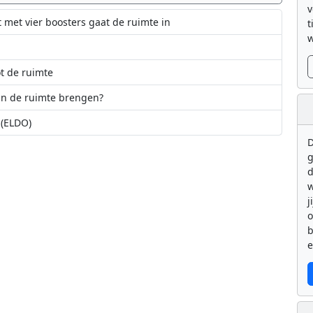
v
met vier boosters gaat de ruimte in
t
w
t de ruimte
 in de ruimte brengen?
(ELDO)
D
!
saacman als nieuwe NASA-administrateur
g
d
w
j
b
e