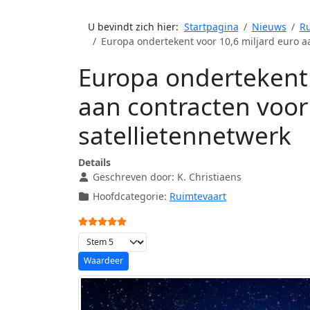
U bevindt zich hier:
Startpagina
Nieuws
Ru
Europa ondertekent voor 10,6 miljard euro aa
Europa ondertekent 
aan contracten voor 
satellietennetwerk
Details
Geschreven door:
K. Christiaens
Hoofdcategorie:
Ruimtevaart
Gebruikerswaardering:
5
/
5
Voeg waardering toe