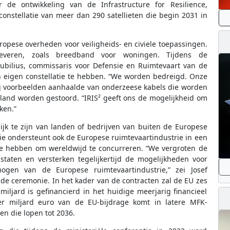
r de ontwikkeling van de Infrastructure for Resilience,
) constellatie van meer dan 290 satellieten die begin 2031 in
ropese overheden voor veiligheids- en civiele toepassingen.
 leveren, zoals breedband voor woningen. Tijdens de
bilius, commissaris voor Defensie en Ruimtevaart van de
 eigen constellatie te hebben. “We worden bedreigd. Onze
hij voorbeelden aanhaalde van onderzeese kabels die worden
land worden gestoord. “IRIS² geeft ons de mogelijkheid om
ken.”
ijk te zijn van landen of bedrijven van buiten de Europese
atie ondersteunt ook de Europese ruimtevaartindustrie in een
te hebben om wereldwijd te concurreren. “We vergroten de
taten en versterken tegelijkertijd de mogelijkheden voor
mogen van de Europese ruimtevaartindustrie,” zei Josef
 de ceremonie. In het kader van de contracten zal de EU zes
iljard is gefinancierd in het huidige meerjarig financieel
ier miljard euro van de EU-bijdrage komt in latere MFK-
en die lopen tot 2036.