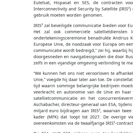
Eutelsat, Hispasat en SES, de contracten voo
Interconnectivity and Security by Satellite (IRIS²
gebruik moeten worden genomen.
IRIS² zal beveiligde communicatie bieden voor Eu
Het zal ook commerciële satellietdiensten
ondertekeningsceremonie benadrukte Andrius Ku
Europese Unie, de noodzaak voor Europa om een
communicatie wordt bedreigd,” zei hij, waarbij 
doorgesneden en navigatiesignalen die door Rus
zelfs in een vijandige omgeving verbinding te ma
“We kunnen het ons niet veroorloven te afhankel
Unie,” voegde hij daar later aan toe. De constell
tijd waarin sommige belangrijke bedrijven moei
veerkracht en autonomie van de Unie en haar s
satellietcommunicatie en het concurrentiever
Aschabacher, directeur-generaal van ESA, tijdens
miljard euro bijdragen aan IRIS², waarvan twee m
kader (MFK) dat loopt tot 2027. De overige v
overeenkomsten via de twaalfjarige IRIS²-contract