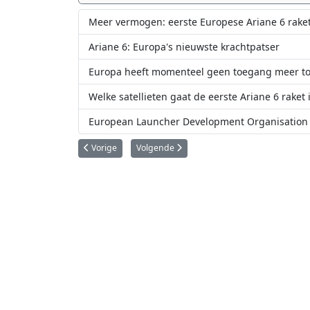
Meer vermogen: eerste Europese Ariane 6 raket 
Ariane 6: Europa's nieuwste krachtpatser
Europa heeft momenteel geen toegang meer to
Welke satellieten gaat de eerste Ariane 6 raket
European Launcher Development Organisation 
Vorig artikel: Voor deze missies liep het in 2024 goed fout
Volgende artikel: Trump selecteert Jared I
Vorige
Volgende