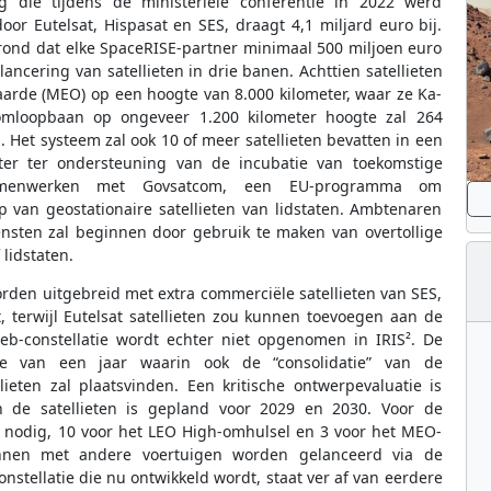
g die tijdens de ministeriële conferentie in 2022 werd
or Eutelsat, Hispasat en SES, draagt 4,1 miljard euro bij.
rond dat elke SpaceRISE-partner minimaal 500 miljoen euro
lancering van satellieten in drie banen. Achttien satellieten
arde (MEO) op een hoogte van 8.000 kilometer, waar ze Ka-
omloopbaan op ongeveer 1.200 kilometer hoogte zal 264
 Het systeem zal ook 10 of meer satellieten bevatten in een
er ter ondersteuning van de incubatie van toekomstige
l samenwerken met Govsatcom, een EU-programma om
van geostationaire satellieten van lidstaten. Ambtenaren
nsten zal beginnen door gebruik te maken van overtollige
 lidstaten.
den uitgebreid met extra commerciële satellieten van SES,
 terwijl Eutelsat satellieten zou kunnen toevoegen aan de
b-constellatie wordt echter niet opgenomen in IRIS². De
se van een jaar waarin ook de “consolidatie” van de
ieten zal plaatsvinden. Een kritische ontwerpevaluatie is
 de satellieten is gepland voor 2029 en 2030. Voor de
64 nodig, 10 voor het LEO High-omhulsel en 3 voor het MEO-
unnen met andere voertuigen worden gelanceerd via de
tellatie die nu ontwikkeld wordt, staat ver af van eerdere