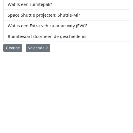
Wat is een ruimtepak?
Space Shuttle projecten: Shuttle-Mir
Wat is een Extra-vehicular activity (EVA)?
Ruimtevaart doorheen de geschiedenis
Vorig artikel: Maanwandelaar Alan Bean over (zijn) kunst (en ruimtevaart)
Volgende artikel: NASA test voor het eerst de Low-Density Su
Vorige
Volgende