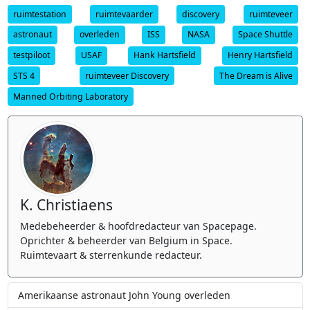
ruimtestation
ruimtevaarder
discovery
ruimteveer
astronaut
overleden
ISS
NASA
Space Shuttle
testpiloot
USAF
Hank Hartsfield
Henry Hartsfield
STS 4
ruimteveer Discovery
The Dream is Alive
Manned Orbiting Laboratory
K. Christiaens
Medebeheerder & hoofdredacteur van Spacepage.
Oprichter & beheerder van Belgium in Space.
Ruimtevaart & sterrenkunde redacteur.
Amerikaanse astronaut John Young overleden