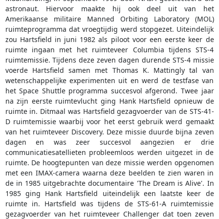
astronaut. Hiervoor maakte hij ook deel uit van het
Amerikaanse militaire Manned Orbiting Laboratory (MOL)
ruimteprogramma dat vroegtijdig werd stopgezet. Uiteindelijk
zou Hartsfield in juni 1982 als piloot voor een eerste keer de
ruimte ingaan met het ruimteveer Columbia tijdens STS-4
ruimtemissie. Tijdens deze zeven dagen durende STS-4 missie
voerde Hartsfield samen met Thomas K. Mattingly tal van
wetenschappelijke experimenten uit en werd de testfase van
het Space Shuttle programma succesvol afgerond. Twee jaar
na zijn eerste ruimtevlucht ging Hank Hartsfield opnieuw de
ruimte in. Ditmaal was Hartsfield gezagvoerder van de STS-41-
D ruimtemissie waarbij voor het eerst gebruik werd gemaakt
van het ruimteveer Discovery. Deze missie duurde bijna zeven
dagen en was zeer succesvol aangezien er drie
communicatiesatellieten probleemloos werden uitgezet in de
ruimte. De hoogtepunten van deze missie werden opgenomen
met een IMAX-camera waarna deze beelden te zien waren in
de in 1985 uitgebrachte documentaire 'The Dream is Alive'. In
1985 ging Hank Hartsfield uiteindelijk een laatste keer de
ruimte in. Hartsfield was tijdens de STS-61-A ruimtemissie
gezagvoerder van het ruimteveer Challenger dat toen zeven