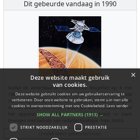
Dit gebeurde vandaag in 1990
×
Deze website maakt gebruik
van cookies.
Nadat de Amerikaanse ruimtesonde Magellan op 4 mei
Deze website gebruikt cookies om uw gebruikerservaring te
1989 in de ruimte werd gebracht, komt het onbemande
verbeteren. Door onze website te gebruiken, stemt u in met alle
ruimtetuig aan bij de planeet Venus. Magellan zal nog tot
cookies in overeenstemming met ons Cookiebeleid.
Lees verder
en met oktober 1994 in een baan om Venus cirkelen en zal
het oppervlak van deze planeet uitgebreid in kaart
SHOW ALL PARTNERS
(1913) →
brengen met behulp van radartechnologie. Foto: NASA
STRIKT NOODZAKELIJK
PRESTATIE
Ontdek meer gebeurtenissen