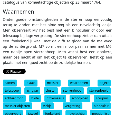
catalogus van komeetachtige objecten op 23 maart 1764.
Waarnemen
Onder goede omstandigheden is de sterrenhoop eenvoudig
terug te vinden met het blote oog als een nevelachtig vlekje.
Men observeert M7 het best met een binoculair of door een
telescoop bij lage vergroting. De sterrenhoop ziet er dan uit als
een 'fonkelend juweel' met de diffuse gloed van de melkweg
op de achtergrond. M7 vormt een mooi paar samen met M6,
een nabije open sterrenhoop. Men wacht best een donkere,
maanloze nacht af om het object te observeren, liefst op een
plaats met een goed zicht op de zuidelijke horizon.
samen
plaats
messier
waarnemen
object
telescoop
lichtjaar
cluster
sterrenhoop
sterrenbeeld
achtergrond
blote
ptolemaeus
schorpioen
scorpius
messier objecten
vlekje
vergroting
binoculair
observeert
juweel
fonkelend
nevelachtig
messierlijst