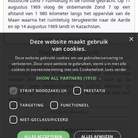
Russische Zond 7 ruimtetuig in de ruimte gebracht. Op 11
augustus 1969 vloog de onbemande Zond 7 op een
afstand van 1 980 kilometer langs het oppervlak van de
Maan waarna het ruimtetuig terugkeerde naar de Aarde
en op 14 augustus 1969 landt in Kazachstan.
×
Ontdek meer gebeurtenissen
Deze website maakt gebruik
van cookies.
Redacteurs gezocht
Deze website gebruikt cookies om uw gebruikerservaring te
verbeteren. Door onze website te gebruiken, stemt u in met alle
Ben je een amateur astronoom met een sterke pen? De
cookies in overeenstemming met ons Cookiebeleid.
Lees verder
Spacepage redactie is steeds op zoek naar enthousiaste
SHOW ALL PARTNERS
(1913) →
mensen die artikelen of nieuws schrijven voor op de
website. Geen verplichtingen, je schrijft wanneer jij
STRIKT NOODZAKELIJK
PRESTATIE
daarvoor tijd vind. Lijkt het je iets? laat het ons dan snel
weten!
TARGETING
FUNCTIONEEL
Wordt medewerker
NIET-GECLASSIFICEERD
Steun Spacepage
ALLES ACCEPTEREN
ALLES AFWIJZEN