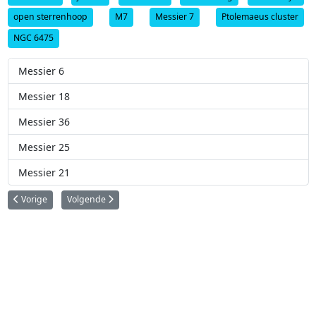
open sterrenhoop
M7
Messier 7
Ptolemaeus cluster
NGC 6475
Messier 6
Messier 18
Messier 36
Messier 25
Messier 21
Vorig artikel: Messier 8
Volgende artikel: Messier 6
Vorige
Volgende