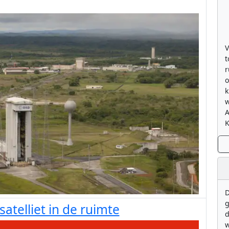
V
t
r
o
k
w
K
D
g
telliet in de ruimte
d
w