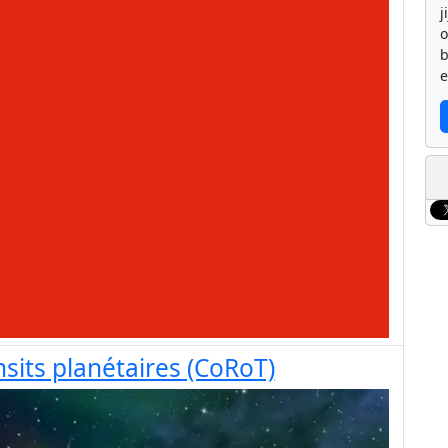
j
b
e
sits planétaires (CoRoT)