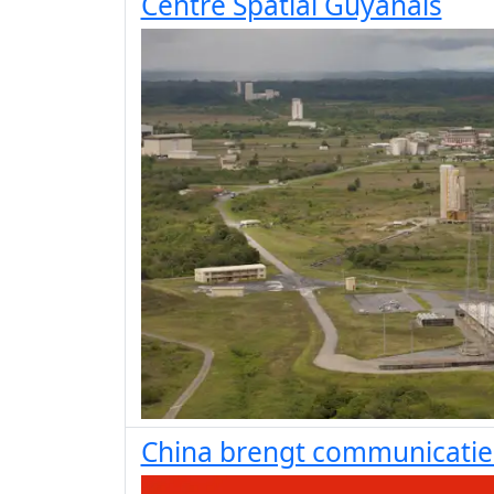
Centre Spatial Guyanais
China brengt communicatiesa