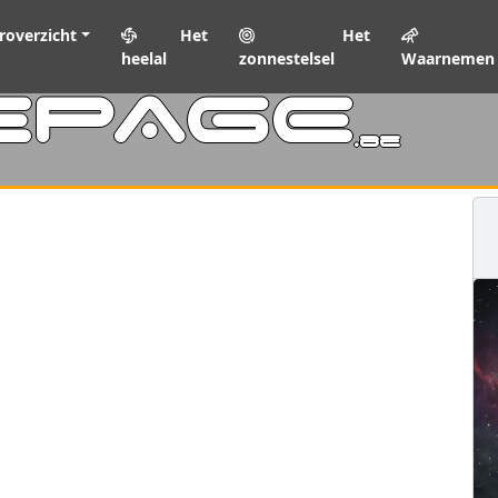
roverzicht
Het
Het
heelal
zonnestelsel
Waarnemen
EPAGE
.be