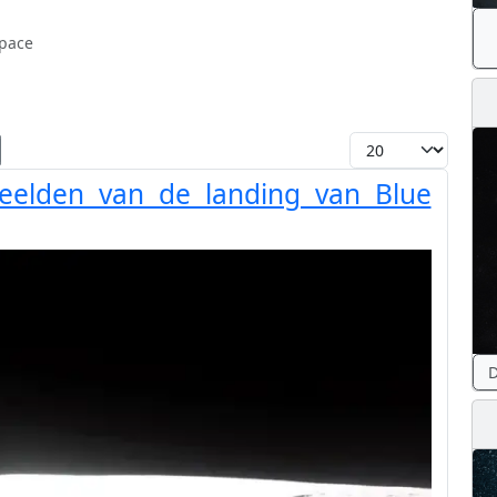
space
Toon #
beelden van de landing van Blue
D