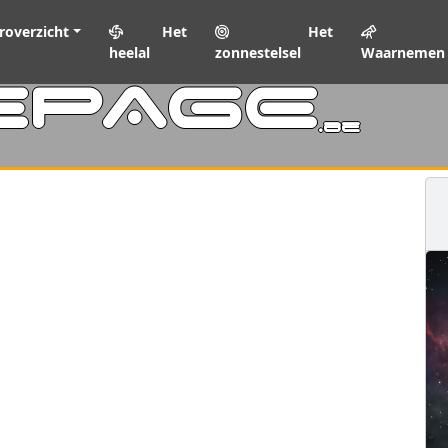
roverzicht
Het
Het
heelal
zonnestelsel
Waarnemen
EPAGE
.be