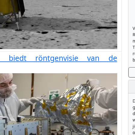
V
R
m
T
r
t biedt röntgenvisie van de
b
D
g
d
w
j