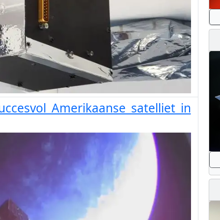
uccesvol Amerikaanse satelliet in