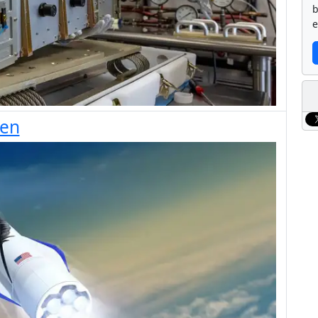
b
e
ten