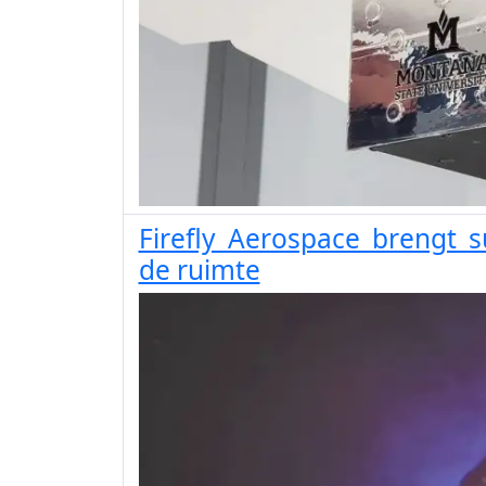
Firefly Aerospace brengt s
de ruimte