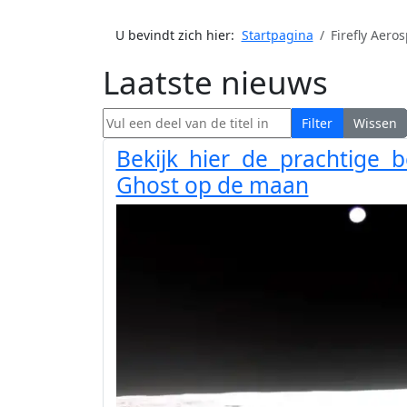
U bevindt zich hier:
Startpagina
Firefly Aero
Laatste nieuws
Vul een deel van de titel in
Filter
Wissen
Bekijk hier de prachtige 
Ghost op de maan