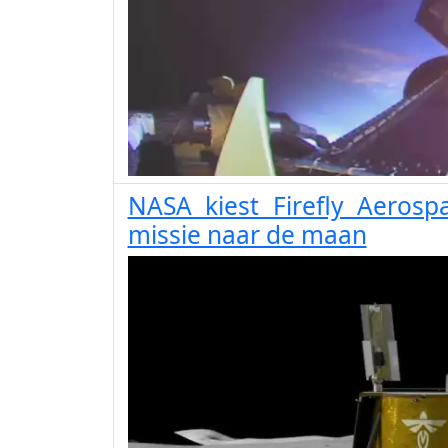
NASA kiest Firefly Aerosp
missie naar de maan