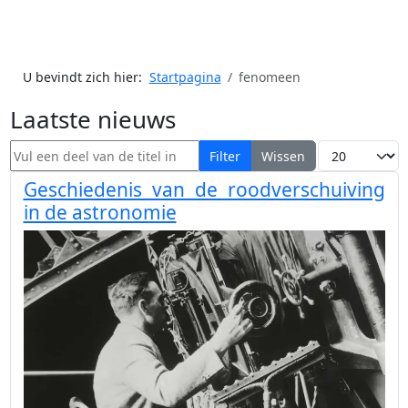
U bevindt zich hier:
Startpagina
fenomeen
Laatste nieuws
Vul een deel van de titel in
Toon #
Filter
Wissen
Geschiedenis van de roodverschuiving
in de astronomie