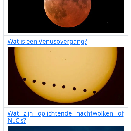
Wat is een Venusovergang?
Wat zijn oplichtende nachtwolken of
NLC's?