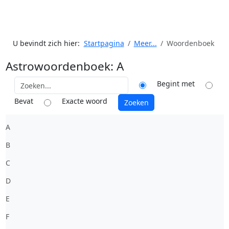
U bevindt zich hier:
Startpagina
Meer...
Woordenboek
Astrowoordenboek: A
Begint met
Bevat
Exacte woord
A
B
C
D
E
F