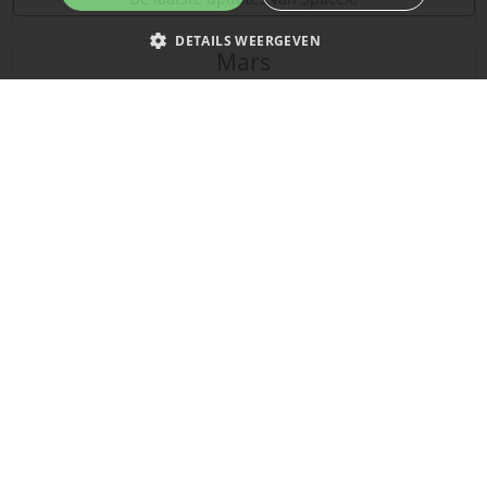
DETAILS WEERGEVEN
Mars
Strikt noodzakelijk
Prestatie
Targeting
Functioneel
Niet-geclassificeerd
Strikt noodzakelijke cookies maken de kernfunctionaliteiten van de
website mogelijk, zoals gebruikersaanmelding en accountbeheer. De
website kan niet goed worden gebruikt zonder de strikt noodzakelijke
cookies.
Naam
Provider
/
Domein
Vervaldatum
__cf_bm
29 minuten
Cloudflare Inc.
58 seconden
.x.com
De laatste updates over de planeet Mars!
Dit gebeurde vandaag in 1969