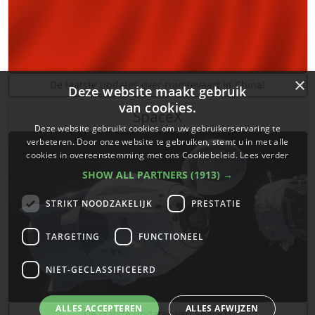
×
De laatste updates over ruimtevaart in China!
Deze website maakt gebruik
van cookies.
SpaceX
Deze website gebruikt cookies om uw gebruikerservaring te
verbeteren. Door onze website te gebruiken, stemt u in met alle
cookies in overeenstemming met ons Cookiebeleid.
Lees verder
SHOW ALL PARTNERS
(1913) →
STRIKT NOODZAKELIJK
PRESTATIE
TARGETING
FUNCTIONEEL
NIET-GECLASSIFICEERD
ALLES ACCEPTEREN
ALLES AFWIJZEN
De laatste updates van SpaceX!