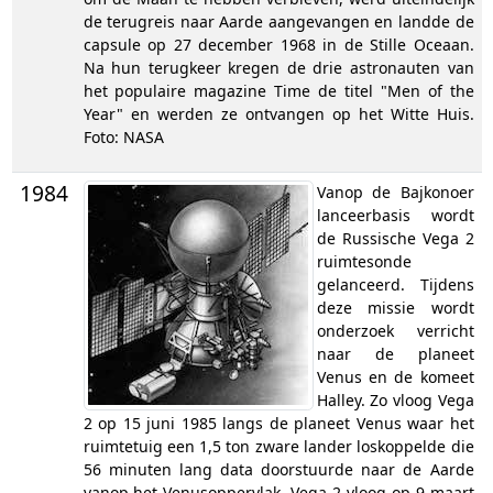
de terugreis naar Aarde aangevangen en landde de
capsule op 27 december 1968 in de Stille Oceaan.
Na hun terugkeer kregen de drie astronauten van
het populaire magazine Time de titel "Men of the
Year" en werden ze ontvangen op het Witte Huis.
Foto: NASA
1984
Vanop de Bajkonoer
lanceerbasis wordt
de Russische Vega 2
ruimtesonde
gelanceerd. Tijdens
deze missie wordt
onderzoek verricht
naar de planeet
Venus en de komeet
Halley. Zo vloog Vega
2 op 15 juni 1985 langs de planeet Venus waar het
ruimtetuig een 1,5 ton zware lander loskoppelde die
56 minuten lang data doorstuurde naar de Aarde
vanop het Venusoppervlak. Vega 2 vloog op 9 maart