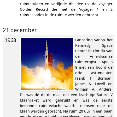
ruimtetuigen en verfijnde dit idee tot de Voyager
Golden Record die met de Voyager 1 en 2
ruimtesondes in de ruimte werden gebracht.
21 december
1968
Lancering vanop het
Kennedy Space
Center in Florida van
de Amerikaanse
ruimtecapsule Apollo
8 met aan boord de
drie astronauten
Frank F. Borman,
James A. Lovell en
William A. Anders.
Dit was de derde maal dat een krachtige Saturn V
Maanraket werd gebruikt en was de eerste
bemande ruimtevlucht waarbij mensen naar de
Maan werden gebracht. Na ruim 20 uur in een baan
om de Maan te hebben verbleven, werd uiteindelijk