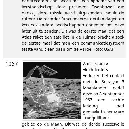
bandrecorder aan boord met een opname van een
kerstboodschap door president Eisenhower die
dankzij deze missie werd uitgezonden vanuit de
ruimte. De recorder functioneerde dertien dagen en
kon ook andere boodschappen opnemen om deze
later uit te zenden. Dit was de eerste maal dat een
Atlas raket een satelliet in de ruimte bracht alsook
de eerste maal dat men een communicatiesysteem
testte vanuit een baan om de Aarde. Foto: USAF
1967
Amerikaanse
vluchtleiders
verliezen het contact
met de Surveyor 5
Maanlander nadat
deze op 8 september
1967 een zachte
landing had
gemaakt in het Mare
Tranquillitatis
gebied op de Maan. Dit was de derde succesvolle