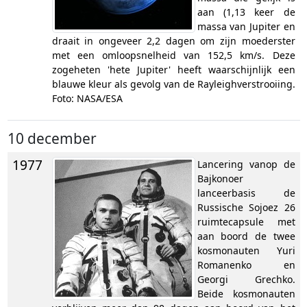
aan (1,13 keer de
massa van Jupiter en
draait in ongeveer 2,2 dagen om zijn moederster
met een omloopsnelheid van 152,5 km/s. Deze
zogeheten 'hete Jupiter' heeft waarschijnlijk een
blauwe kleur als gevolg van de Rayleighverstrooiing.
Foto: NASA/ESA
10 december
1977
Lancering vanop de
Bajkonoer
lanceerbasis de
Russische Sojoez 26
ruimtecapsule met
aan boord de twee
kosmonauten Yuri
Romanenko en
Georgi Grechko.
Beide kosmonauten