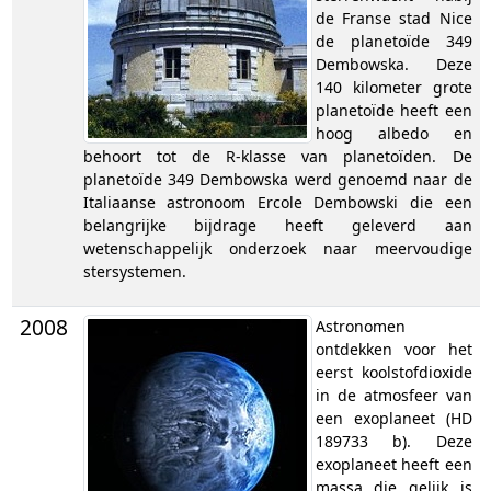
de Franse stad Nice
de planetoïde 349
Dembowska. Deze
140 kilometer grote
planetoïde heeft een
hoog albedo en
behoort tot de R-klasse van planetoïden. De
planetoïde 349 Dembowska werd genoemd naar de
Italiaanse astronoom Ercole Dembowski die een
belangrijke bijdrage heeft geleverd aan
wetenschappelijk onderzoek naar meervoudige
stersystemen.
2008
Astronomen
ontdekken voor het
eerst koolstofdioxide
in de atmosfeer van
een exoplaneet (HD
189733 b). Deze
exoplaneet heeft een
massa die gelijk is