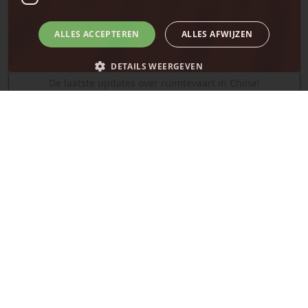
ALLES ACCEPTEREN
ALLES AFWIJZEN
DETAILS WEERGEVEN
De laatste updates over ruimtevaart in China!
SpaceX
Strikt noodzakelijk
Prestatie
Targeting
Functioneel
Niet-geclassificeerd
Strikt noodzakelijke cookies maken de kernfunctionaliteiten van de
website mogelijk, zoals gebruikersaanmelding en accountbeheer. De
website kan niet goed worden gebruikt zonder de strikt noodzakelijke
cookies.
Naam
Provider
/
Domein
Vervaldatum
__cf_bm
29 minuten
Cloudflare Inc.
58 seconden
.x.com
De laatste updates van SpaceX!