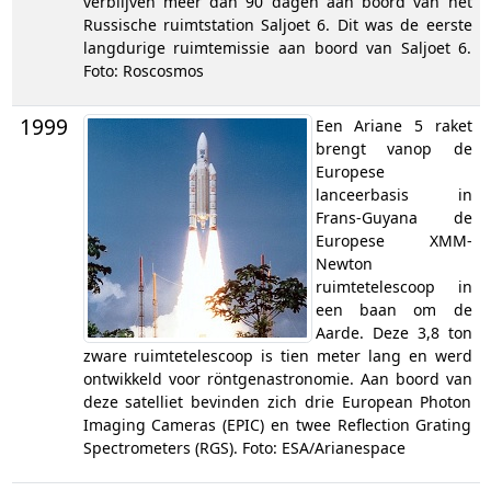
verblijven meer dan 90 dagen aan boord van het
Russische ruimtstation Saljoet 6. Dit was de eerste
langdurige ruimtemissie aan boord van Saljoet 6.
Foto: Roscosmos
1999
Een Ariane 5 raket
brengt vanop de
Europese
lanceerbasis in
Frans-Guyana de
Europese XMM-
Newton
ruimtetelescoop in
een baan om de
Aarde. Deze 3,8 ton
zware ruimtetelescoop is tien meter lang en werd
ontwikkeld voor röntgenastronomie. Aan boord van
deze satelliet bevinden zich drie European Photon
Imaging Cameras (EPIC) en twee Reflection Grating
Spectrometers (RGS). Foto: ESA/Arianespace